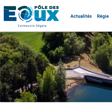
Actualités
Régie
Aller
au
contenu
principal