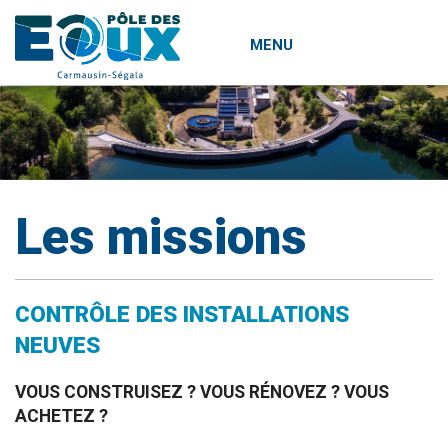
MENU
Aller
au
contenu
principal
Les missions
CONTRÔLE DES INSTALLATIONS
NEUVES
VOUS CONSTRUISEZ ? VOUS RÉNOVEZ ? VOUS
ACHETEZ ?